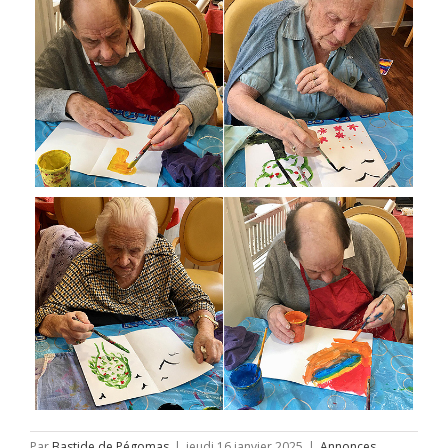
Par
Bastide de Pégomas
|
jeudi 16 janvier 2025
|
Annonces