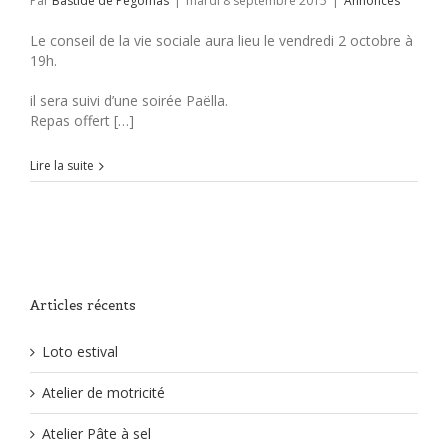
Par
Bastide de Pégomas
|
mardi 8 septembre 2015
|
Annonces
Le conseil de la vie sociale aura lieu le vendredi 2 octobre à
19h.
il sera suivi d’une soirée Paëlla.
Repas offert […]
Lire la suite
Articles récents
Loto estival
Atelier de motricité
Atelier Pâte à sel