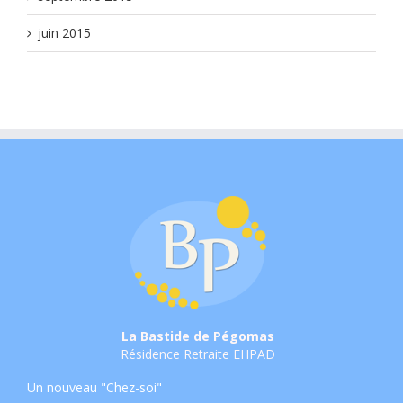
juin 2015
La Bastide de Pégomas
Résidence Retraite EHPAD
Un nouveau "Chez-soi"